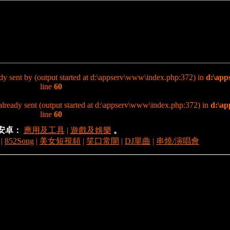
eady sent by (output started at d:\appserv\www\index.php:372) in
d:\app
line
60
s already sent (output started at d:\appserv\www\index.php:372) in
d:\ap
line
60
安卓：
應用及工具
|
遊戲及娛樂
。
|
852Song
|
美女短視頻
|
笑口常開
|
DJ單曲
|
串燒/演唱會