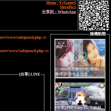
Home
|
YyGameS
HeroPicS
分享到：WhatsApp
隨機動態
serv\www\safeguard.php
on
pserv\www\safeguard.php
on
852mix周慧敏SONG最痴心
换情深/自作多情愛
[分享] LINE
[分享] PSP Fairy Tail 1 妖精