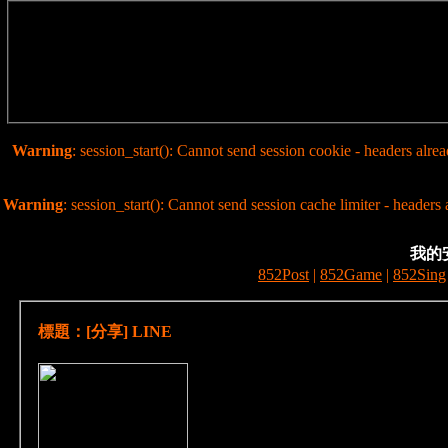
Warning
: session_start(): Cannot send session cookie - headers alr
Warning
: session_start(): Cannot send session cache limiter - header
我的
852Post
|
852Game
|
852Sing
標題：[分享] LINE