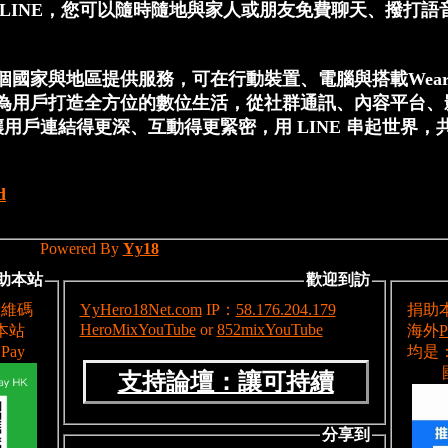
。透過LINE，您可以隨時隨地與家人或朋友免費聊天、撥打
0多個國家與地區提供服務，可在行動裝置、電腦與搭載Wea
力為用戶打造全方位的數位生活，從社群通訊、內容平台、
戶連結得更深、互動得更緊密，用 LINE 串起世界，
d
Powered By
Yy18
捐助本站
歡迎到訪
YyHero18Net.com
IP：
58.176.204.179
HeroMixYouTube
or
852mixYouTube
支持論壇：讓可持續
分享到