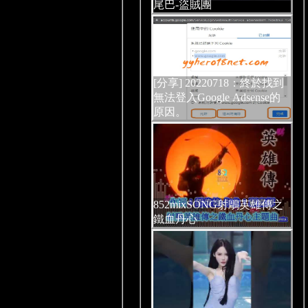
尾巴-盜賊團
[分享] 20220718：終於找到
無法登入Google Adsense的
原因。
852mixSONG射鵰英雄傳之
鐵血丹心