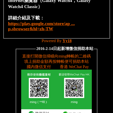
Internet瀏覽器（Galaxy Watch4，Galaxy
Watch4 Classic）
詳細介紹及下載：
https://play.google.com/store/ap ...
p.sbrowser&hl=zh-TW
Powered By
Yy18
2016-2-14日起新增微信捐助本站