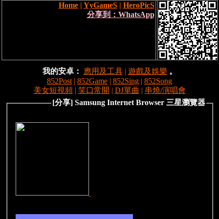
Home
|
YyGameS
|
HeroPicS
分享到：WhatsApp
我的安卓：
應用及工具
|
遊戲及娛樂
。
852Post
|
852Game
|
852Sing
|
852Song
美女短視頻
|
笑口常開
|
DJ單曲
|
串燒/演唱會
[分享] Samsung Internet Browser 三星瀏覽器