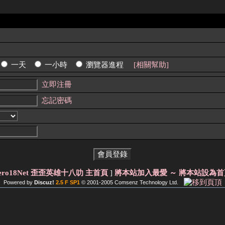
一天
一小時
瀏覽器進程
[相關幫助]
立即注冊
忘記密碼
ero18Net 歪歪英雄十八叻 主首頁
]
將本站加入最愛
～ 將本站設為首
Powered by
Discuz!
2.5 F SP1
© 2001-2005
Comsenz Technology Ltd.