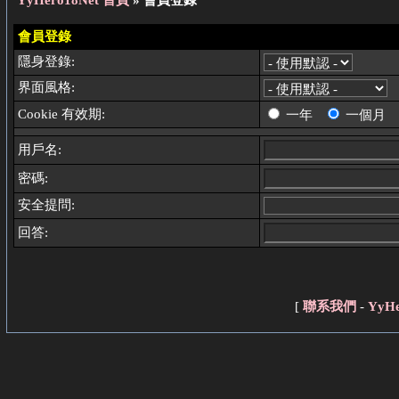
YyHero18Net 首頁
» 會員登錄
會員登錄
隱身登錄:
界面風格:
Cookie 有效期:
一年
一個月
用戶名:
密碼:
安全提問:
回答:
[
聯系我們
-
YyH