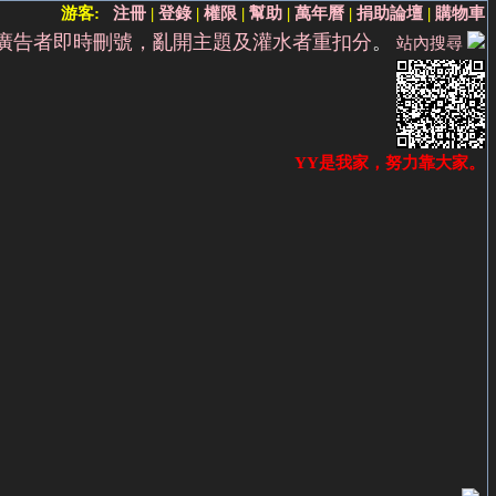
游客:
注冊
|
登錄
|
權限
|
幫助
|
萬年曆
|
捐助論壇
|
購物車
廣告者即時刪號，亂開主題及灌水者重扣分
。
站內搜尋
YY是我家，努力靠大家。