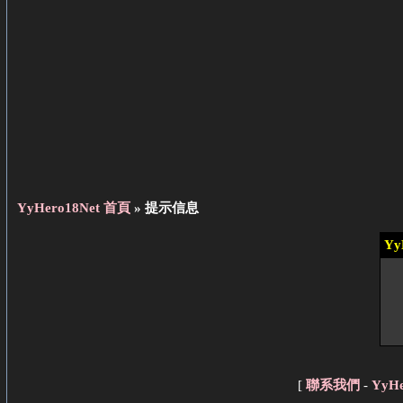
YyHero18Net 首頁
» 提示信息
Yy
[
聯系我們
-
YyH