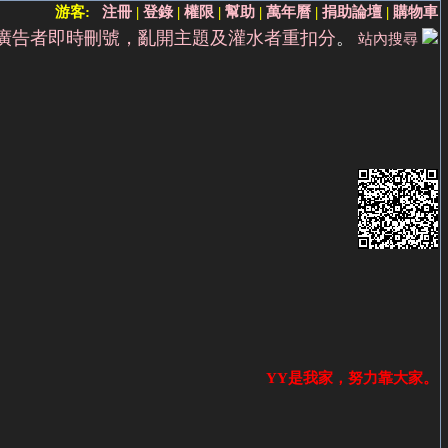
游客:
注冊
|
登錄
|
權限
|
幫助
|
萬年曆
|
捐助論壇
|
購物車
廣告者即時刪號，亂開主題及灌水者重扣分
。
站內搜尋
YY是我家，努力靠大家。