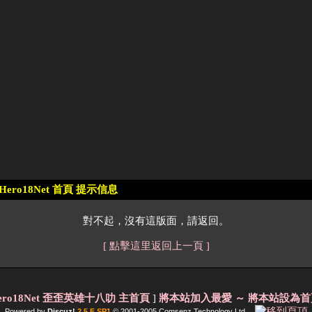
Hero18Net 首頁 提示信息
對不起，沒有這版面，請返回。
[ 點擊這里返回上一頁 ]
ero18Net 歪歪英雄十八叻 主首頁
]
將本站加入最愛
～ 將本站設為首
Powered by
Discuz!
2.5 F SP1
© 2001-2005
Comsenz Technology Ltd.