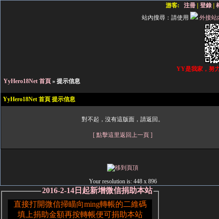
游客:
注冊
|
登錄
|
站內搜尋：
請使用
外接站
YY是我家，努
YyHero18Net 首頁
» 提示信息
YyHero18Net 首頁 提示信息
對不起，沒有這版面，請返回。
[ 點擊這里返回上一頁 ]
Your resolution is:
448 x 896
2016-2-14日起新增微信捐助本站