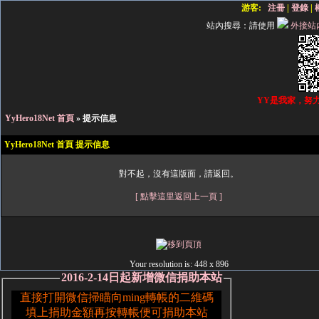
游客:
注冊
|
登錄
|
站內搜尋：
請使用
外接站
YY是我家，努
YyHero18Net 首頁
» 提示信息
YyHero18Net 首頁 提示信息
對不起，沒有這版面，請返回。
[ 點擊這里返回上一頁 ]
Your resolution is:
448 x 896
2016-2-14日起新增微信捐助本站