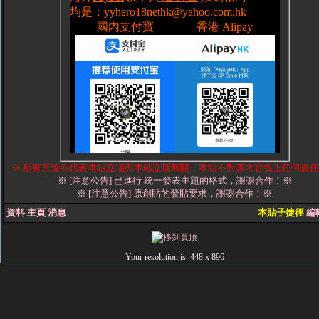
※ 所有言論不代表本站立場與本站立場無關，本站不對其內容負上任何責
※ [注意公告] 已進行 統一發表主題的格式，謝謝合作！※
※ [注意公告] 原創貼的發貼要求，謝謝合作！※
資料
主頁
消息
本貼子捷徑
編
Your resolution is:
448 x 896