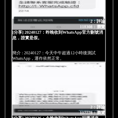
2：評論
118308：瀏覽
[分享] 20240127：昨晚收到WhatsApp官方刪號消
息，證實是假。
簡介 : 20240127：今天中午超過12小時後測試
WhatsApp，運作依然正常。
2：評論
117778：瀏覽