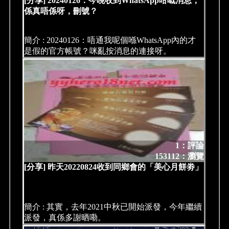
[分享] 20240126：今晚收到WhatsApp咁嘅消息，
係真唔係呀，刪號？
簡介 : 20240126：唔通我呢個喺WhatsApp內的才
是假的官方帳號？咪亂按消息的連接呀。
1：評論
153112：瀏覽
[分享] 昨天20220824收到同鄉會的「美心月餅劵」
簡介 : 其實，去年2021中秋已開始派發，今年繼續
派發，真係多謝晒嘞。