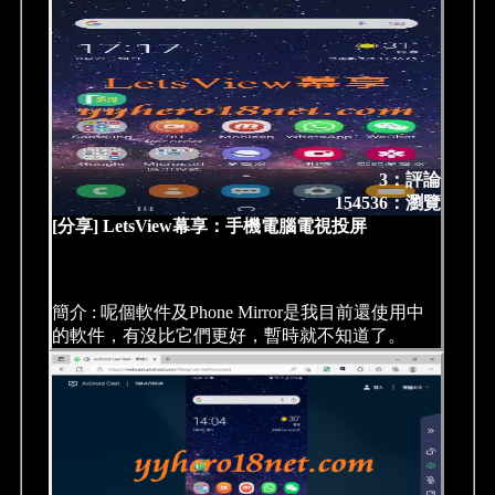
3：評論
154536：瀏覽
[分享] LetsView幕享：手機電腦電視投屏
簡介 : 呢個軟件及Phone Mirror是我目前還使用中
的軟件，有沒比它們更好，暫時就不知道了。