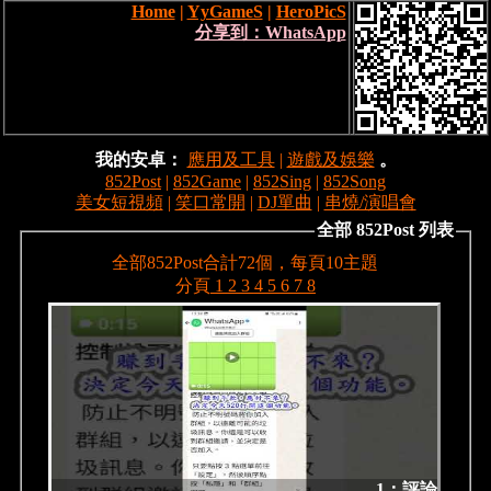
Home
|
YyGameS
|
HeroPicS
分享到：WhatsApp
我的安卓：
應用及工具
|
遊戲及娛樂
。
852Post
|
852Game
|
852Sing
|
852Song
美女短視頻
|
笑口常開
|
DJ單曲
|
串燒/演唱會
全部 852Post 列表
全部852Post合計72個，每頁10主題
分頁
1
2
3
4
5
6
7
8
1：評論