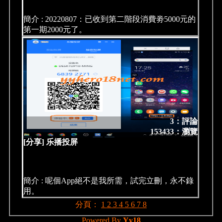
簡介 : 20220807：已收到第二階段消費劵5000元的
第一期2000元了。
3：評論
153433：瀏覽
[分享] 乐播投屏
簡介 : 呢個App絕不是我所需，試完立刪，永不錄
用。
分頁：
1
2
3
4
5
6
7
8
Powered By
Yy18