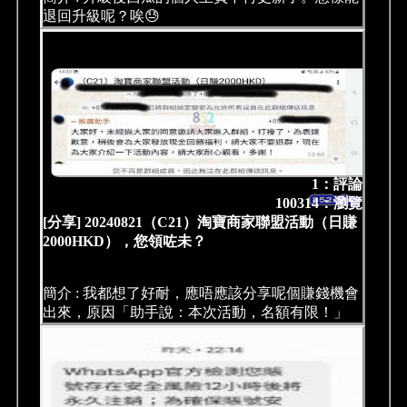
退回升級呢？唉😓
1：評論
100314：瀏覽
[分享] 20240821（C21）淘寶商家聯盟活動（日賺
2000HKD），您領咗未？
簡介 : 我都想了好耐，應唔應該分享呢個賺錢機會
出來，原因「助手說：本次活動，名額有限！」